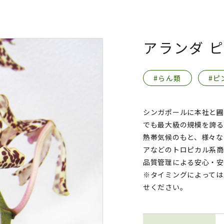
アランダ 
#らん類
#ピ
シンガポールに本社と圃
でも最大級の規模を誇る
熱帯気候のもと、様々な
アなどのトロピカル系商
品質管理による安心・安
※タイミングによっては
せください。