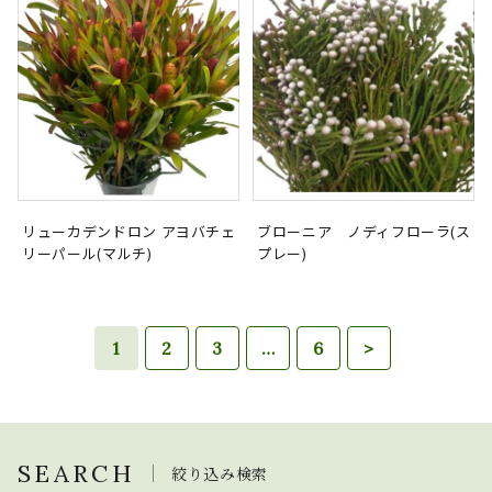
リューカデンドロン アヨバチェ
ブローニア ノディフローラ(ス
リーパール(マルチ)
プレー)
1
2
3
…
6
>
SEARCH
絞り込み検索