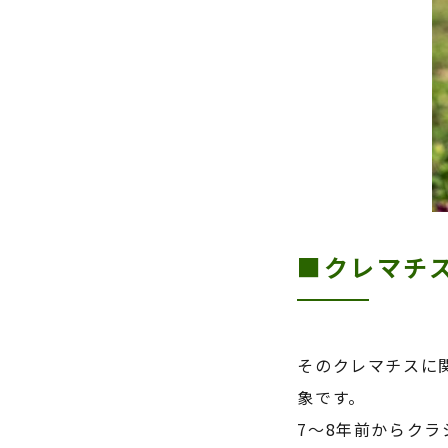
■クレマチ
そのクレマチスに
象です。
7～
8
年前からクラ