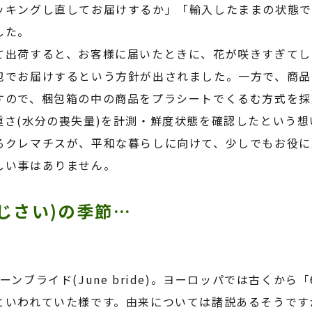
ッキングし直してお届けするか」「輸入したままの状態で
した。
て出荷すると、お客様に届いたときに、花が咲きすぎてし
包でお届けするという方針が出されました。一方で、商品
すので、梱包箱の中の商品をプラシートでくるむ方式を採
重さ
(
水分の喪失量
)
を計測・鮮度状態を確認したという想
るクレマチスが、平和な暮らしに向けて、少しでもお役に
しい事はありません。
じさい)の季節…
ューンブライド
(June bride)
。ヨーロッパでは古くから「
といわれていた様です。由来については諸説あるそうです