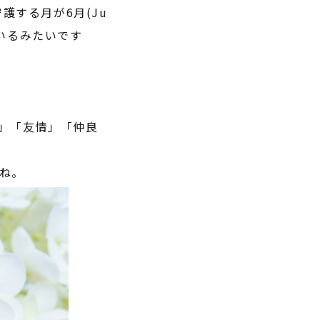
守護する月が
6
月
(Ju
いるみたいです
」「友情」「仲良
ね。