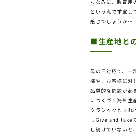
ちなみに、観賞用
という点で重宝し
感じでしょうか…
■生産地と
母の日対応で、一
様や、お客様に対
品質的な問題が起
につくづく海外生
クラシックとすれ
も
Give and take
し続けていないと