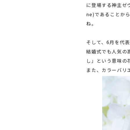
に登場する神主ゼ
ne)
であることか
ね。
そして、
6
月を代表
結婚式でも人気の
し」という意味の
また、カラーバリ