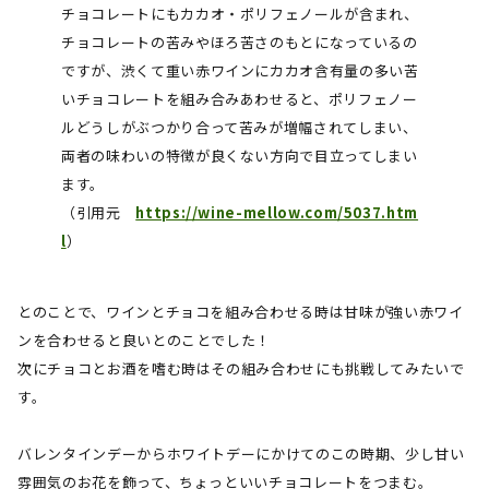
チョコレートにもカカオ・ポリフェノールが含まれ、
チョコレートの苦みやほろ苦さのもとになっているの
ですが、渋くて重い赤ワインにカカオ含有量の多い苦
いチョコレートを組み合みあわせると、ポリフェノー
ルどうしがぶつかり合って苦みが増幅されてしまい、
両者の味わいの特徴が良くない方向で目立ってしまい
ます。
（引用元
https://wine-mellow.com/5037.htm
l
）
とのことで、ワインとチョコを組み合わせる時は甘味が強い赤ワイ
ンを合わせると良いとのことでした！
次にチョコとお酒を嗜む時はその組み合わせにも挑戦してみたいで
す。
バレンタインデーからホワイトデーにかけてのこの時期、少し甘い
雰囲気のお花を飾って、ちょっといいチョコレートをつまむ。