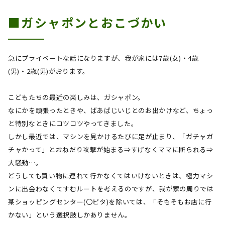
■ガシャポンとおこづかい
急にプライベートな話になりますが、我が家には
7
歳
(
女
)
・
4
歳
(
男
)
・
2
歳
(
男
)
がおります。
こどもたちの最近の楽しみは、ガシャポン。
なにかを頑張ったときや、ばあばじいじとのお出かけなど、ちょっ
と特別なときにコツコツやってきました。
しかし最近では、マシンを見かけるたびに足が止まり、「ガチャガ
チャかって」とおねだり攻撃が始まる⇒すげなくママに断られる⇒
大騒動…。
どうしても買い物に連れて行かなくてはいけないときは、極力マシ
ンに出会わなくてすむルートを考えるのですが、我が家の周りでは
某ショッピングセンター
(
〇ピタ
)
を除いては、「そもそもお店に行
かない」という選択肢しかありません。