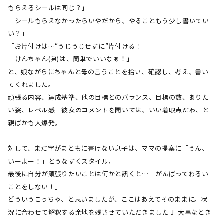
もらえるシールは同じ？」
「シールもらえなかったらいやだから、やることもう少し書いてい
い？」
「お片付けは…“うじうじせずに”片付ける！」
「けんちゃん
(
弟
)
は、簡単でいいなぁ！」
と、娘ながらにちゃんと母の言うことを拾い、確認し、考え、書い
てくれました。
頑張る内容、達成基準、他の目標とのバランス、目標の数、ありた
い姿、レベル感…彼女のコメントを聞いては、いい着眼点だわ、と
親ばかも大爆発。
対して、まだ字がまともに書けない息子は、ママの提案に「うん、
いーよー！」とうなずくスタイル。
最後に自分が頑張りたいことは何かと訊くと…「がんばってわるい
ことをしない！」
どういうこっちゃ、と思いましたが、ここはあえてそのままに。状
況に合わせて解釈する余地を残させていただきました J 大事なとき