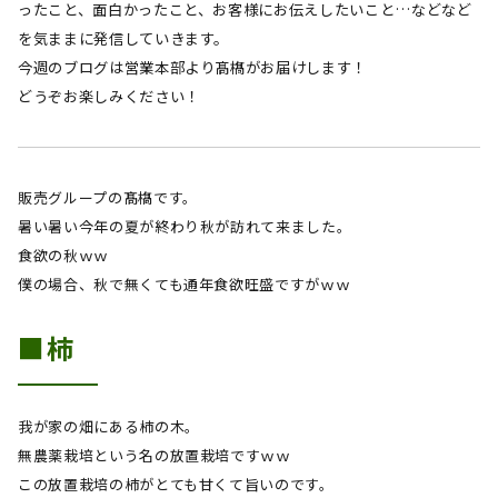
ったこと、面白かったこと、お客様にお伝えしたいこと…などなど
を気ままに発信していきます。
今週のブログは営業本部より髙𣘺
が
お届けします！
どうぞお楽しみください！
販売グループの髙𣘺です。
暑い暑い今年の夏が終わり秋が訪れて来ました。
食欲の秋ｗｗ
僕の場合、秋で無くても通年食欲旺盛ですがｗｗ
■柿
我が家の畑にある柿の木。
無農薬栽培という名の放置栽培ですｗｗ
この放置栽培の柿がとても甘くて旨いのです。