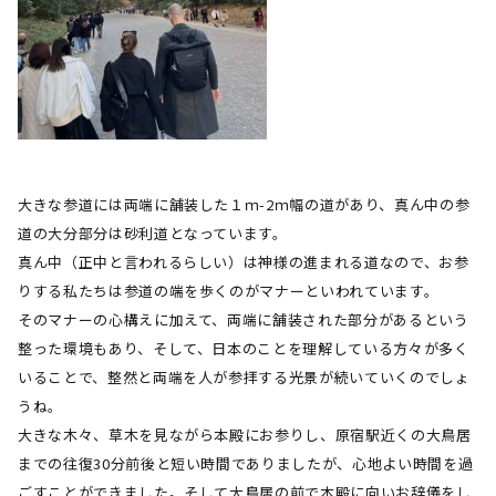
大きな参道には両端に舗装した１ｍ
-2
ｍ幅の道があり、真ん中の参
道の大分部分は砂利道となっています。
真ん中（正中と言われるらしい）は神様の進まれる道なので、お参
りする私たちは参道の端を歩くのがマナーといわれています。
そのマナーの心構えに加えて、両端に舗装された部分があるという
整った環境もあり、そして、日本のことを理解している方々が多く
いることで、整然と両端を人が参拝する光景が続いていくのでしょ
うね。
大きな木々、草木を見ながら本殿にお参りし、原宿駅近くの大鳥居
までの往復
30
分前後と短い時間でありましたが、心地よい時間を過
ごすことができました。そして大鳥居の前で本殿に向いお辞儀をし