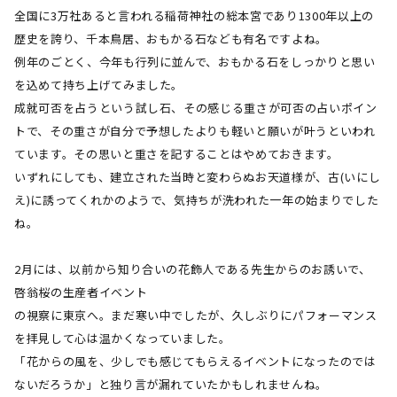
全国に
3
万社あると言われる稲荷神社の総本宮であり
1300
年以上の
歴史を誇り、千本鳥居、おもかる石なども有名ですよね。
例年のごとく、今年も行列に並んで、おもかる石をしっかりと思い
を込めて持ち上げてみました。
成就可否を占うという試し石、その感じる重さが可否の占いポイン
トで、その重さが自分で予想したよりも軽いと願いが叶うといわれ
ています。その思いと重さを記することはやめておきます。
いずれにしても、建立された当時と変わらぬお天道様が、古
(
いにし
え
)
に誘ってくれかのようで、気持ちが洗われた一年の始まりでした
ね。
2月には、以前から知り合いの花飾人である先生からのお誘いで、
啓翁桜の生産者イベント
の視察に東京へ。まだ寒い中でしたが、久しぶりにパフォーマンス
を拝見して心は温かくなっていました。
「花からの風を、少しでも感じてもらえるイベントになったのでは
ないだろうか」と独り言が漏れていたかもしれませんね。