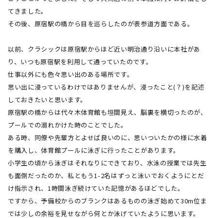
てきました。
その後、原宿駅の橋から目を巡らしたのが表参道方面である。
以前、クラシックは原宿駅からほど近い明治通り沿いに本社があ
り、いつも原宿駅を利用して通っていたのです。
仕事以外にも色々思い出のある場所です。
思い出に浸っているわけではありませんが、浸ったこと
(
？
)
を記述
しておきたいと思います。
原宿駅の橋からは代々木体育館も垣間見え、脳裏を横切ったのが、
プールでの溺れかけた時のことでした。
ある時、同僚や先輩方とよせば良いのに、思いついたかの様に水着
を購入し、体育館プールに泳ぎに行ったことがあります。
小学生の頃から泳ぎはそれなりにできており、水泳の授業では先生
も面倒だったのか、私ともう
1-2
名はずっと泳いでおくようにとだ
け指示され、
1
時間泳ぎ続けていた記憶があるほどでした。
ですから、予備校からのブランクはあるものの泳ぎ始めて
30m
位ま
では少しの余裕を見せながら何とか泳げていたように思います。