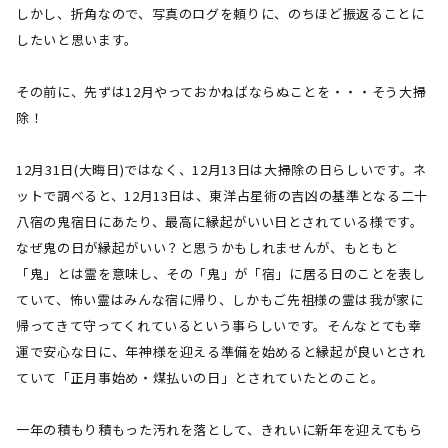
しかし、折角なので、写真のログを頼りに、のちほど振返ることに
したいと思います。
その前に、先ずは
12
月やっておかねばならぬことを・・・そう大掃
除！
12月
31
日
(
大晦日
)
ではなく、
12
月
13
日は大掃除の日らしいです。ネ
ットで調べると、
12
月
13
日は、東洋占星術の吉凶の基準となる二十
八宿の鬼宿日にあたり、最高に縁起がいい日とされている様です。
なぜ鬼の日が縁起がいい？と思うかもしれませんが、もともと
「鬼」とは霊を意味し、その「鬼」が「宿」に居る日のことを表し
ていて、怖い霊はみんな宿に帰り、しかもご先祖様の霊は我が家に
帰ってきて守ってくれているという事らしいです。そんなとても幸
運で安心な日に、年神様を迎える準備を始めると縁起が良いとされ
ていて「正月事始め・煤払いの日」とされていたとのこと。
一年の積もり積もった汚れを落として、きれいに新年を迎えてもら