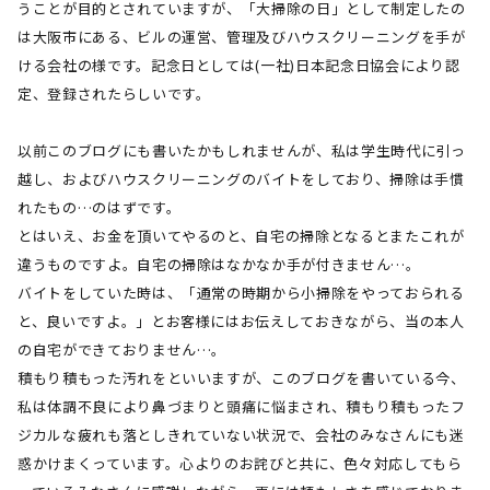
うことが目的とされていますが、「大掃除の日」として制定したの
は大阪市にある、ビルの運営、管理及びハウスクリーニングを手が
ける会社の様です。記念日としては
(
一社
)
日本記念日協会により認
定、登録されたらしいです。
以前このブログにも書いたかもしれませんが、私は学生時代に引っ
越し、およびハウスクリーニングのバイトをしており、掃除は手慣
れたもの…のはずです。
とはいえ、お金を頂いてやるのと、自宅の掃除となるとまたこれが
違うものですよ。自宅の掃除はなかなか手が付きません…。
バイトをしていた時は、「通常の時期から小掃除をやっておられる
と、良いですよ。」とお客様にはお伝えしておきながら、当の本人
の自宅ができておりません…。
積もり積もった汚れをといいますが、このブログを書いている今、
私は体調不良により鼻づまりと頭痛に悩まされ、積もり積もったフ
ジカルな疲れも落としきれていない状況で、会社のみなさんにも迷
惑かけまくっています。心よりのお詫びと共に、色々対応してもら