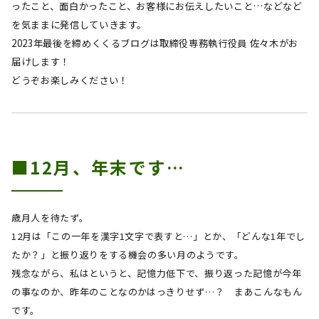
ったこと、面白かったこと、お客様にお伝えしたいこと…などなど
を気ままに発信していきます。
2023年最後を締めくくるブログは
取締役専務執行役員 佐々木
が
お
届けします！
どうぞお楽しみください！
■12月、年末です…
歳月人を待たず。
12月は「この一年を漢字
1
文字で表すと…」とか、「どんな
1
年でし
たか？」と振り返りをする機会の多い月のようです。
残念ながら、私はというと、記憶力低下で、振り返った記憶が今年
の事なのか、昨年のことなのかはっきりせず…？ まあこんなもん
です。