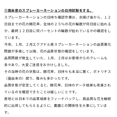
①南米産のスプレーカーネーションの日持試験をする。
スプレーカーネーションの日持ち確認作業は、水揚げ後から、１２
日目までの花の開花率、全体の２５％の花の輪数が何日目に枯れる
か、最終１２日目に何パーセントの輪数が枯れているかの確認をし
ています。
今年、１月、２月エクアドル産スプレーカーネーションの品質悪化
問題が多発して以降、花の品質状態の確認をしています。
品質問題が発生していた、１月、２月はお客様からのクレームも
多々あり、大変ご迷惑をおかけしました。
その当時の花の状態は、開花率、日持ちも本当に悪く、ボトリチス
（菌由来の）腐り、傷みも多かったです。
品質状態が安定してくると、開花率、日持のデータ結果も改善され
ているのを確認できたことは嬉しいことです。
産地とは日本での品質結果をフィードバックし、良品質な花を継続
的に出荷してもらえるように、農園との関係性を大事にしていま
す。