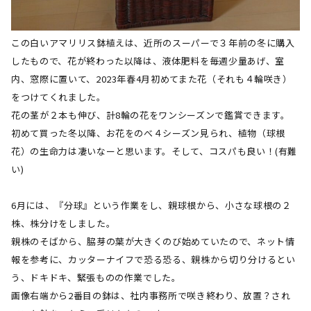
この白いアマリリス鉢植えは、近所のスーパーで３年前の冬に購入
したもので、花が終わった以降は、液体肥料を毎週少量あげ、室
内、窓際に置いて、2023年春4月初めてまた花（それも４輪咲き）
をつけてくれました。
花の茎が２本も伸び、計8輪の花をワンシーズンで鑑賞できます。
初めて買った冬以降、お花をのべ４シーズン見られ、植物（球根
花）の生命力は凄いなーと思います。そして、コスパも良い！(有難
い)
6月には、『分球』という作業をし、親球根から、小さな球根の２
株、株分けをしました。
親株のそばから、脇芽の葉が大きくのび始めていたので、ネット情
報を参考に、カッターナイフで恐る恐る、親株から切り分けるとい
う、ドキドキ、緊張ものの作業でした。
画像右端から2番目の鉢は、社内事務所で咲き終わり、放置？され