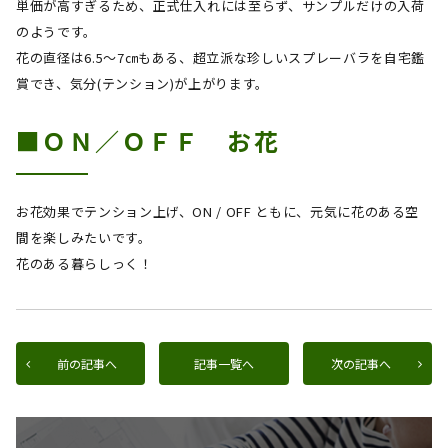
単価が高すぎるため、正式仕入れには至らず、サンプルだけの入荷
のようです。
花の直径は
6.5
～
7
㎝もある、超立派な珍しいスプレーバラを自宅鑑
賞でき、気分
(
テンション
)
が上がります。
■ＯＮ／ＯＦＦ お花
お花効果でテンション上げ、
ON / OFF
ともに、元気に花のある空
間を楽しみたいです。
花のある暮らしっく！
前の記事へ
記事一覧へ
次の記事へ