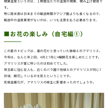
積算温度というのは、１時間当たりの温度の積算、積み上げ数値で
す。
特に南米産は日本までの輸送時間がアジア圏よりも長くなるので、
輸送中の温度異常がないかは、いつも注意を払う必要あります。
■お花の楽しみ（自宅編①）
この夏のトピックは、春の花だと思っていた鉢植えのアマリリス、
今年は、なんと年２回、4月と
7
月に
4
輪開花を楽しめたことです。
アマリリスが夏に咲いたのは初めてでした。
埼玉県に住む友人も、近くのバラ園で地植えのアマリリスが同じ
7
月頃、開花しているのを見たということです。
気候温暖化が、アマリリスの植生に影響あったのでしょうか。