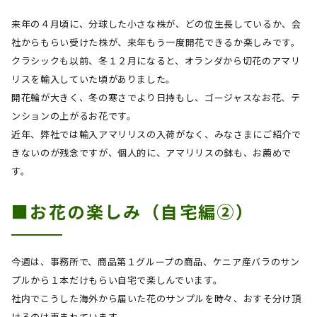
来年の４月頃に、分球した小さな株が、どの位生長しているか、会
社からもらい受けた株が、来年もう一度開花できるか楽しみです。
クラシックも以前、冬１２月になると、オランダから切花のアマリ
リスを輸入していた頃がありました。
開花輪が大きく、冬の寒さでより日持もし、ゴージャスなお花、テ
ンションの上がるお花です。
近年、弊社では輸入アマリリスの入荷がなく、みなさまにご紹介で
きないのが残念ですが、個人的に、アマリリスの鉢も、お薦めで
す。
■お花の楽しみ（自宅編②）
今週は、事務所で、商品第１グループの商品、ケニア産バラのサン
プルから１本だけもらい自宅で楽しんでいます。
社内でこうした海外から届いた花のサンプルを時々、おすそ分け頂
けるのは恵まれています。