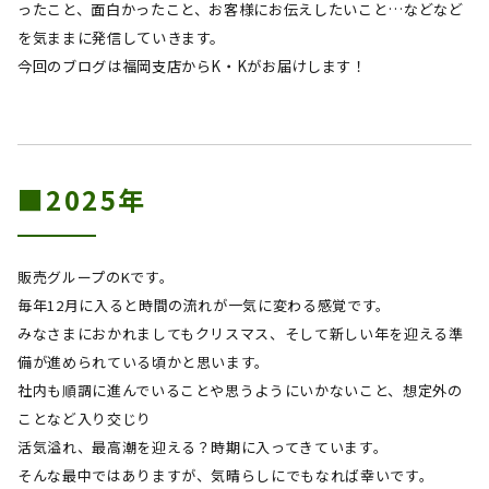
ったこと、面白かったこと、お客様にお伝えしたいこと…などなど
を気ままに発信していきます。
今回のブログは福岡支店からK・K
が
お届けします！
■2025年
販売グループの
K
です。
毎年
12
月に入ると時間の流れが一気に変わる感覚です。
みなさまにおかれましてもクリスマス、そして新しい年を迎える準
備が進められている頃かと思います。
社内も順調に進んでいることや思うようにいかないこと、想定外の
ことなど入り交じり
活気溢れ、最高潮を迎える？時期に入ってきています。
そんな最中ではありますが、気晴らしにでもなれば幸いです。