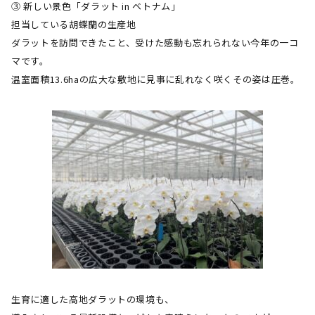
③ 新しい景色「ダラット
in
ベトナム」
担当している胡蝶蘭の生産地
ダラットを訪問できたこと、受けた感動も忘れられない今年の一コ
マです。
温室面積
13.6ha
の広大な敷地に見事に乱れなく咲くその姿は圧巻。
生育に適した高地ダラットの環境も、