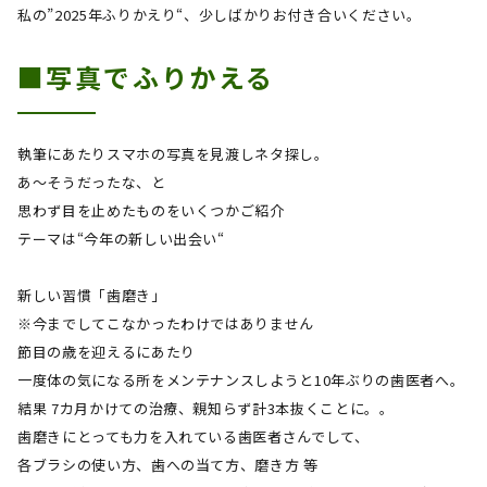
私の
”2025
年ふりかえり“、少しばかりお付き合いください。
■写真でふりかえる
執筆にあたりスマホの写真を見渡しネタ探し。
あ～そうだったな、と
思わず目を止めたものをいくつかご紹介
テーマは
“
今年の新しい出会い
“
新しい習慣「歯磨き」
※今までしてこなかったわけではありません
節目の歳を迎えるにあたり
一度体の気になる所をメンテナンスしようと
10
年ぶりの歯医者へ。
結果
7
カ月かけての治療、親知らず計
3
本抜くことに。。
歯磨きにとっても力を入れている歯医者さんでして、
各ブラシの使い方、歯への当て方、磨き方 等