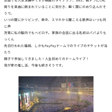
世間でも人気沸騰中ですが映画のタイアップ、
SNS
、朝ドラに
CM
。
周りを楽曲に囲まれていることに気付き、瞬く間にのめり込んだそ
うで。
いつの間にかリビング、車中、スマホから聞こえる歌声はいつも同
じ声
次第に私の脳内でもヘビロテ。家族の会話に出る名前はパパよりも
っくん
先日行われた福岡、しかも
PayPay
ドームでのライブのチケットが当
たり
親子で参加してきました！人生初めてのドームライブ！
我が家の推し活、今後も続きそうです。