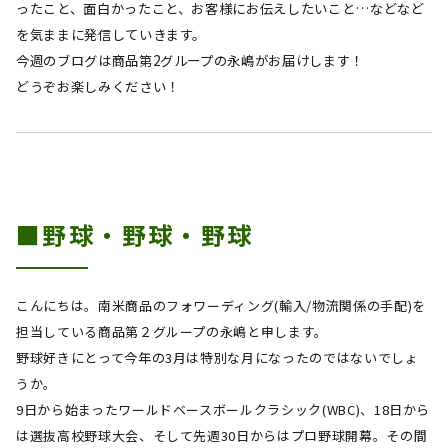
ったこと、面白かったこと、お客様にお伝えしたいこと…などなど
を気ままに発信していきます。
今週のブログは商品第2グループ
の永嶋
が
お届けします！
どうぞお楽しみください！
■野球・野球・野球
こんにちは。南米商品のフォワーディング
(
輸入
/
物流関係の手配
)
を
担当している商品第２グループの永嶋と申します。
野球好きにとって今年の
3
月は特別な月になったのではないでしょ
うか。
9
日から始まったワールドベースボールクラシック
(WBC)
、
18
日から
は選抜高校野球大会、そして先週
30
日からはプロ野球開幕。その間