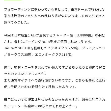
フォワーディングに携わっている者として、東京ドームで行われた
準々決勝後のアメリカへの移動方法が気になりましたのでちょっと
調べてみました。
今回は日本航空
(JAL)
が運航するチャーター機「
JL8800
便」が手配
され、機材はボーイング
787-9
型機が使用されたようです。
JAL SKY SUITE
Ⅲを搭載したビジネスクラス
52
席、プレミアムエコ
ノミークラス
35
席、エコノミークラス
116
席。
選手、監督・コーチを含めても
40
人ですからゆったりと機内で過ご
せたのではないでしょうか。
また通常マイアミへの直行便はないのですが、こちらも特別に直行
便で手配され約
13
時間かけて移動したようです。
費用についての記事は見つからなかったのですが、過去に利用され
たチャーター料金は
5000
万とかそれ以上とか…。