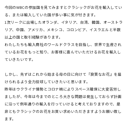
今回の
WBC
の参加国を見てみますとクラシックがお花を輸入してい
る、または輸入していた国が多い事に気が付きます。
1
次リークに出場したオランダ、イタリア、台湾、韓国、オーストラ
リア、中国、アメリカ、メキシコ、コロンビア、イスラエルと半数
以上の国と取引経験があります。
わたしたちも輸入商社のワールドクラスを目指し、世界で生産され
ているお花をもっと知り、お客様に喜んでいただけるお花を輸入し
ていきたいです。
しかし、先ずはこれから始まる母の日に向けて『良質なお花』を届
けられるよう全力投球していきたいと思います。
昨年はウクライナ情勢とコロナ禍によりスペース確保に大変苦労し
ましたが、今年は今までのところ大きな問題は発生しておらず計画
に沿って例年通りの輸入を行っていけると考えておりますので、是
非ともクラシックのお花をお買い求めいただきますようお願い致し
ます。