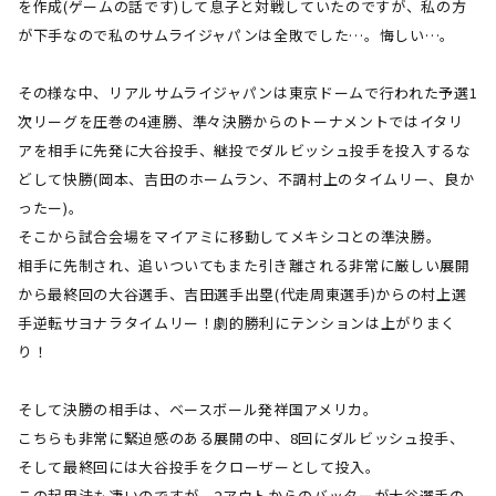
を作成
(
ゲームの話です
)
して息子と対戦していたのですが、私の方
が下手なので私のサムライジャパンは全敗でした…。悔しい…。
その様な中、リアルサムライジャパンは東京ドームで行われた予選
1
次リーグを圧巻の
4
連勝、準々決勝からのトーナメントではイタリ
アを相手に先発に大谷投手、継投でダルビッシュ投手を投入するな
どして快勝
(
岡本、吉田のホームラン、不調村上のタイムリー、良か
ったー
)
。
そこから試合会場をマイアミに移動してメキシコとの準決勝。
相手に先制され、追いついてもまた引き離される非常に厳しい展開
から最終回の大谷選手、吉田選手出塁
(
代走周東選手
)
からの村上選
手逆転サヨナラタイムリー！劇的勝利にテンションは上がりまく
り！
そして決勝の相手は、ベースボール発祥国アメリカ。
こちらも非常に緊迫感のある展開の中、
8
回にダルビッシュ投手、
そして最終回には大谷投手をクローザーとして投入。
この起用法も凄いのですが、
2
アウトからのバッターが大谷選手の