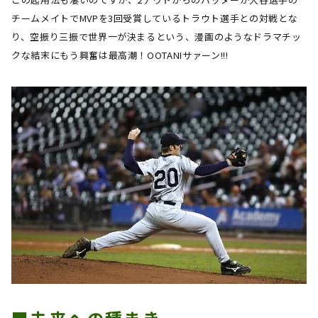
チームメイトで
MVP
を
3
回受賞しているトラウト選手との対戦とな
り、空振り三振で世界一が決まるという、漫画のようなドラマチッ
クな結末にもう興奮は最高潮！
OOTANI
サァーン
!!!