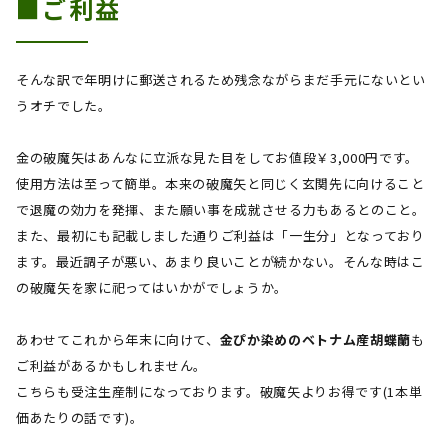
■ご利益
そんな訳で年明けに郵送されるため残念ながらまだ手元にないとい
うオチでした。
金の破魔矢はあんなに立派な見た目をしてお値段￥
3,000
円です。
使用方法は至って簡単。本来の破魔矢と同じく玄関先に向けること
で退魔の効力を発揮、また願い事を成就させる力もあるとのこと。
また、最初にも記載しました通りご利益は「一生分」となっており
ます。最近調子が悪い、あまり良いことが続かない。そんな時はこ
の破魔矢を家に祀ってはいかがでしょうか。
あわせてこれから年末に向けて、
金ぴか染めのベトナム産胡蝶蘭
も
ご利益があるかもしれません。
こちらも受注生産制になっております。破魔矢よりお得です
(1
本単
価あたりの話です
)
。