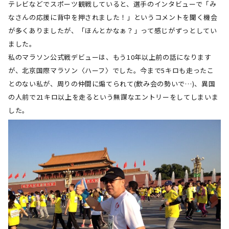
テレビなどでスポーツ観戦していると、選手のインタビューで「み
なさんの応援に背中を押されました！」というコメントを聞く機会
が多くありましたが、「ほんとかなぁ？」って感じがずっとしてい
ました。
私のマラソン公式戦デビューは、もう
10
年以上前の話になります
が、北京国際マラソン〈ハーフ〉でした。今まで
5
キロも走ったこ
とのない私が、周りの仲間に煽てられて
(
飲み会の勢いで…
)
、異国
の人前で
21
キロ以上を走るという無謀なエントリーをしてしまいま
した。