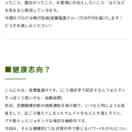
ったこと、面白かったこと、お客様にお伝えしたいこと…などなど
を気ままに発信していきます。
今週のブログは執行役員(営業推進グループ)
のff
が
お届けします！
どうぞお楽しみください！
■健康志向？
こんにちは、営業推進
ff
です。
(
こう頭文字で記述するとフォルテシ
モっぽくて良いかも…自画自賛
)
先日、定期健康診断の結果通知を受け取り、いつもと同じような反
省をして、近ごろ増えてしまったウェイトをなんとか落とそうと、
プチ筋トレとジョギングな毎日を継続中です。
今回は、そんな健康的
(
？
)
な日常の中で感じるパワー
(
ちから
)
につい