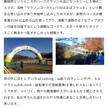
藤岡市というところのハーフマラソン大会にエントリーした時のこ
とです。当時「マラソンコースというのはほぼフラット」という勝
手な思い込みがあり参加申し込みしたのですが、実際のコースは標
高差
350m
以上ある山を登って下り、波乗り道路のようなアップダウ
ンの道を往復するという過酷なコースで、スタート早々リタイア…
すごく無念かつ恥ずかしかった経験です。
世の中にはトレラン
(
Trail running：山岳でのランニング)や、ヒル
クライム
(
hill climb：自転車での登坂競争
)
を楽しむ人もいるってこ
とですが、つくづく、色々な価値観の人がいるもんだと感心させら
れます。私は平たんな道をだらだら快適に走ることを楽しみたいと
思います。